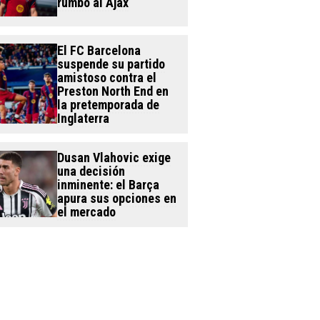
rumbo al Ajax
El FC Barcelona
suspende su partido
amistoso contra el
Preston North End en
la pretemporada de
Inglaterra
Dusan Vlahovic exige
una decisión
inminente: el Barça
apura sus opciones en
el mercado