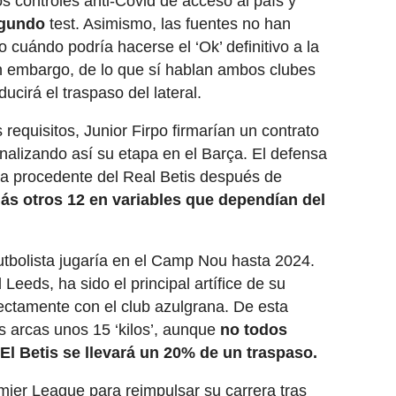
os controles anti-Covid de acceso al país y
segundo
test. Asimismo, las fuentes no han
 cuándo podría hacerse el ‘Ok’ definitivo a la
Sin embargo, de lo que sí hablan ambos clubes
ucirá el traspaso del lateral.
requisitos, Junior Firpo firmarían un contrato
inalizando así su etapa en el Barça. El defensa
na procedente del Real Betis después de
ás otros 12 en variables que dependían del
utbolista jugaría en el Camp Nou hasta 2024.
 Leeds, ha sido el principal artífice de su
rectamente con el club azulgrana. De esta
s arcas unos 15 ‘kilos’, aunque
no todos
 El Betis se llevará un 20% de un traspaso.
emier League para reimpulsar su carrera tras