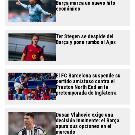
Barça marca un nuevo hito
económico
Ter Stegen se despide del
Barça y pone rumbo al Ajax
El FC Barcelona suspende su
partido amistoso contra el
Preston North End en la
pretemporada de Inglaterra
Dusan Vlahovic exige una
decisión inminente: el Barça
apura sus opciones en el
mercado