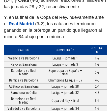
(2-4) y
Celta
(4-3) sufrieron reacciones similares en
las jornadas 28 y 32, respectivamente.
Y, en la final de la Copa del Rey, nuevamente ante
el
Real Madrid
(3-2), los catalanes terminaron
ganando en la prórroga un partido que llegaron al
minuto 84 abajo por la mínima.
RESULTAD
PARTIDO
COMPETICIÓN
O
Valencia vs Barcelona
LaLiga – jornada 1
1-2
Rayo vs Barcelona
LaLiga – jornada 3
1-2
Barcelona vs Real
Supercopa de España –
5-2
Madrid
final
Benfica vs Barcelona
Champions League – J7
4-5
Atlético vs Barcelona
LaLiga – jornada 28
2-4
Barcelona vs Celta
LaLiga – jornada 32
4-3
Barcelona vs Real
Copa del Rey – final
3-2
Madrid
Valladolid vs Barcelona
LaLiga – jornada 34
1-2