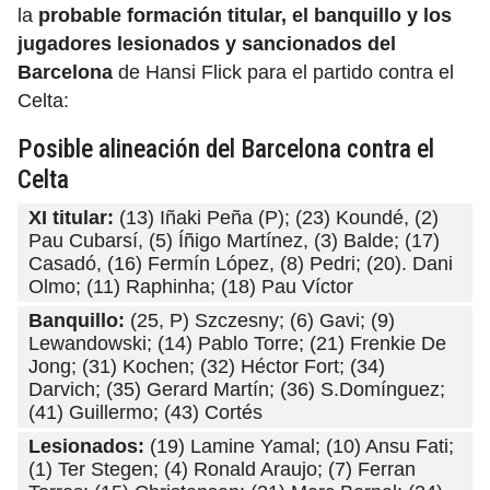
la
probable formación titular, el banquillo y los
jugadores lesionados y sancionados del
Barcelona
de Hansi Flick para el partido contra el
Celta:
Posible alineación del Barcelona contra el
Celta
XI titular:
(13) Iñaki Peña (P); (23) Koundé, (2)
Pau Cubarsí, (5) Íñigo Martínez, (3) Balde; (17)
Casadó, (16) Fermín López, (8) Pedri; (20). Dani
Olmo; (11) Raphinha; (18) Pau Víctor
Banquillo:
(25, P) Szczesny; (6) Gavi; (9)
Lewandowski; (14) Pablo Torre; (21) Frenkie De
Jong; (31) Kochen; (32) Héctor Fort; (34)
Darvich; (35) Gerard Martín; (36) S.Domínguez;
(41) Guillermo; (43) Cortés
Lesionados:
(19) Lamine Yamal; (10) Ansu Fati;
(1) Ter Stegen; (4) Ronald Araujo; (7) Ferran