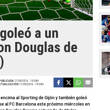
 goleó a un
on Douglas de
)
PUBLICADA:
17/09/2016 - 19:04H
CTUALIZACIÓN:
17/09/2016 - 19:04H
r encima al Sporting de Gijón y también goleó
rse al FC Barcelona este próximo miércoles en