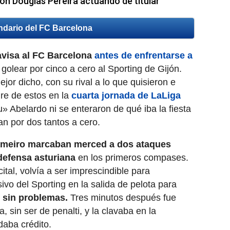
on Douglas Pereira actuando de titular
ndario del FC Barcelona
avisa al FC Barcelona
antes de enfrentarse a
 golear por cinco a cero al Sporting de Gijón.
jor dicho, con su rival a lo que quisieron e
re de estos en la
cuarta jornada de LaLiga
tu» Abelardo ni se enteraron de qué iba la fiesta
an por dos tantos a cero.
ameiro marcaban merced a dos ataques
defensa asturiana
en los primeros compases.
tal, volvía a ser imprescindible para
ivo del Sporting en la salida de pelota para
o sin problemas.
Tres minutos después fue
, sin ser de penalti, y la clavaba en la
aba crédito.