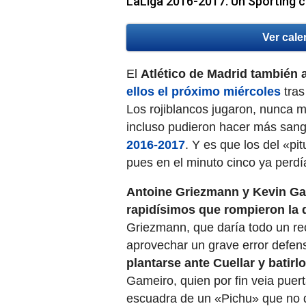
LaLiga 2016-2017. Un Sporting c
Ver cale
El
Atlético de Madrid también 
ellos el próximo miércoles
tras
Los rojiblancos jugaron, nunca me
incluso pudieron hacer más sang
2016-2017
. Y es que los del «pi
pues en el minuto cinco ya perdí
Antoine Griezmann y Kevin G
rapidísimos que rompieron la 
Griezmann, que daría todo un reci
aprovechar un grave error defens
plantarse ante Cuellar y batirl
Gameiro, quien por fin veia puerta
escuadra de un «Pichu» que no d