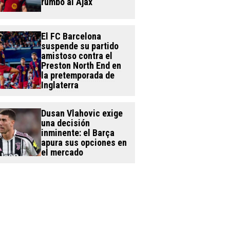
rumbo al Ajax
El FC Barcelona
suspende su partido
amistoso contra el
Preston North End en
la pretemporada de
Inglaterra
Dusan Vlahovic exige
una decisión
inminente: el Barça
apura sus opciones en
el mercado