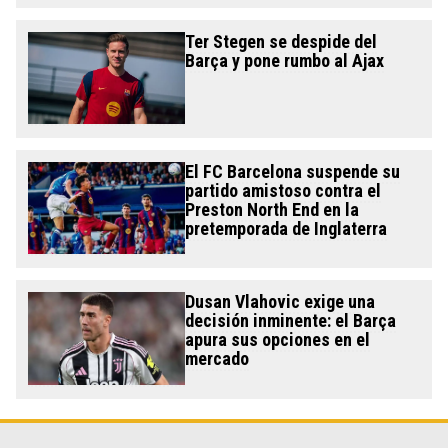
Ter Stegen se despide del
Barça y pone rumbo al Ajax
El FC Barcelona suspende su
partido amistoso contra el
Preston North End en la
pretemporada de Inglaterra
Dusan Vlahovic exige una
decisión inminente: el Barça
apura sus opciones en el
mercado