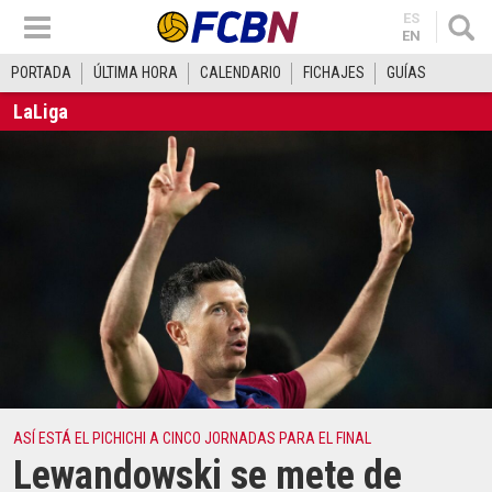
ES
EN
PORTADA
ÚLTIMA HORA
CALENDARIO
FICHAJES
GUÍAS
LaLiga
ASÍ ESTÁ EL PICHICHI A CINCO JORNADAS PARA EL FINAL
Lewandowski se mete de