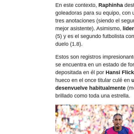
En este contexto,
Raphinha
dest
goleadoras para su equipo, con u
tres anotaciones (siendo el segu
mejor asistente). Asimismo,
lide
(5) y es el segundo futbolista co
duelo (1.8).
Estos son registros impresionant
se encuentra en un estado de fo
depositada en él por
Hansi Flick
hueco en el once titular culé en
u
desenvuelve habitualmente
(me
brillado como toda una estrella.