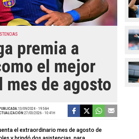
ISTENCIAS
ga premia a
como el mejor
l mes de agosto
PUBLICADA:
13/09/2024 - 19:56H
CTUALIZACIÓN:
27/03/2026 - 10:41H
uenta el extraordinario mes de agosto de
oles y brindó dos asistencias, para