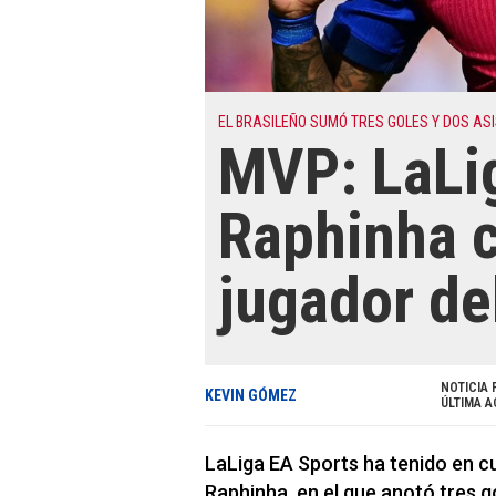
EL BRASILEÑO SUMÓ TRES GOLES Y DOS AS
MVP: LaLi
Raphinha 
jugador de
NOTICIA 
KEVIN GÓMEZ
ÚLTIMA A
LaLiga EA Sports ha tenido en c
Raphinha, en el que anotó tres g