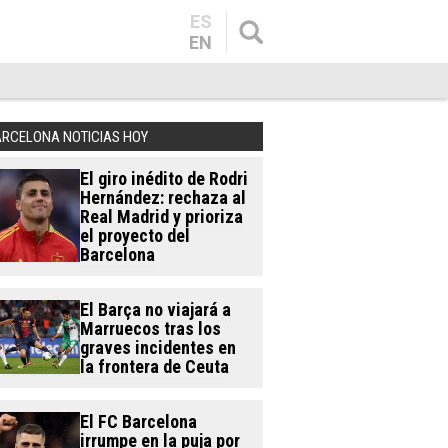
ES
EN
ARCELONA NOTICIAS HOY
El giro inédito de Rodri
Hernández: rechaza al
Real Madrid y prioriza
el proyecto del
Barcelona
El Barça no viajará a
Marruecos tras los
graves incidentes en
la frontera de Ceuta
El FC Barcelona
irrumpe en la puja por