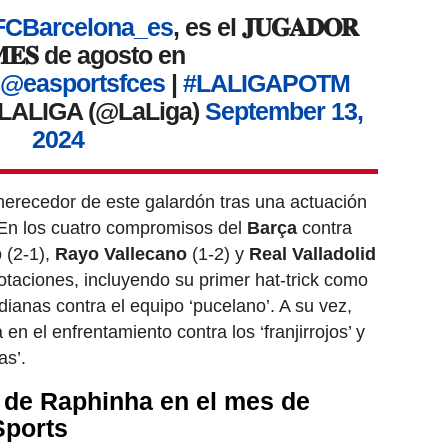
CBarcelona_es
, es el 𝐉𝐔𝐆𝐀𝐃𝐎𝐑
𝐌𝐄𝐒 de agosto en
.
@easportsfces
|
#LALIGAPOTM
LALIGA (@LaLiga)
September 13,
2024
merecedor de este galardón tras una actuación
 En los cuatro compromisos del
Barça
contra
b
(2-1),
Rayo Vallecano
(1-2) y
Real Valladolid
anotaciones, incluyendo su primer hat-trick como
dianas contra el equipo ‘pucelano’. A su vez,
en el enfrentamiento contra los ‘franjirrojos’ y
as’.
de Raphinha en el mes de
Sports