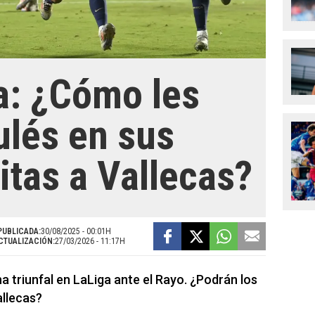
a: ¿Cómo les
ulés en sus
itas a Vallecas?
PUBLICADA:
30/08/2025 - 00:01H
CTUALIZACIÓN:
27/03/2026 - 11:17H
 triunfal en LaLiga ante el Rayo. ¿Podrán los
allecas?