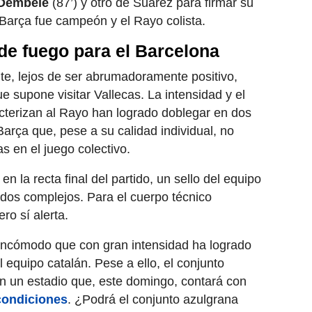
Dembélé
(87’) y otro de Suárez para firmar su
 Barça fue campeón y el Rayo colista.
de fuego para el Barcelona
ente, lejos de ser abrumadoramente positivo,
ue supone visitar Vallecas. La intensidad y el
cterizan al Rayo han logrado doblegar en dos
 Barça que, pese a su calidad individual, no
 en el juego colectivo.
n la recta final del partido, un sello del equipo
tidos complejos. Para el cuerpo técnico
ro sí alerta.
 incómodo que con gran intensidad ha logrado
 equipo catalán. Pese a ello, el conjunto
n un estadio que, este domingo, contará con
condiciones
. ¿Podrá el conjunto azulgrana