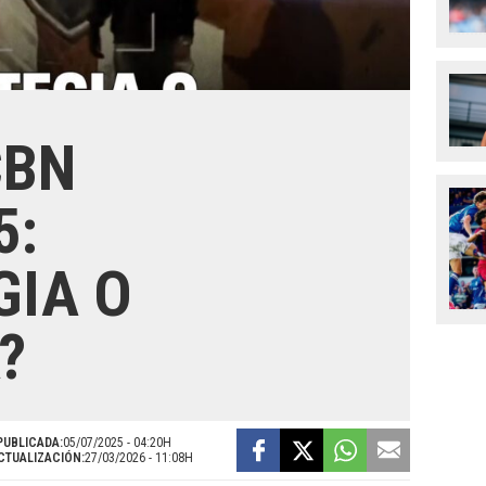
CBN
5:
GIA O
?
PUBLICADA:
05/07/2025 - 04:20H
CTUALIZACIÓN:
27/03/2026 - 11:08H