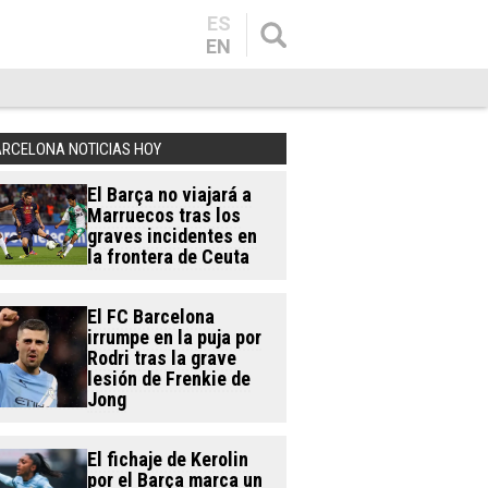
ES
EN
ARCELONA NOTICIAS HOY
El Barça no viajará a
Marruecos tras los
graves incidentes en
la frontera de Ceuta
El FC Barcelona
irrumpe en la puja por
Rodri tras la grave
lesión de Frenkie de
Jong
El fichaje de Kerolin
por el Barça marca un