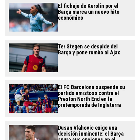
El fichaje de Kerolin por el
Barça marca un nuevo hito
económico
Ter Stegen se despide del
Barça y pone rumbo al Ajax
El FC Barcelona suspende su
partido amistoso contra el
Preston North End en la
pretemporada de Inglaterra
Dusan Vlahovic exige una
decisión inminente: el Barça
apura sus opciones en el