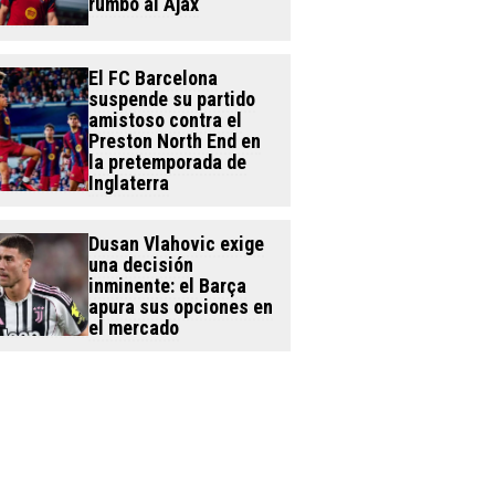
rumbo al Ajax
El FC Barcelona
suspende su partido
amistoso contra el
Preston North End en
la pretemporada de
Inglaterra
Dusan Vlahovic exige
una decisión
inminente: el Barça
apura sus opciones en
el mercado