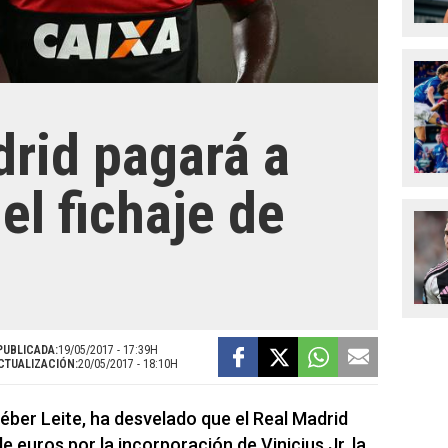
drid pagará a
el fichaje de
PUBLICADA:
19/05/2017 - 17:39H
CTUALIZACIÓN:
20/05/2017 - 18:10H
léber Leite, ha desvelado que el Real Madrid
e euros por la incorporación de Vinicius Jr, la