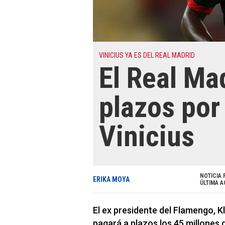
VINICIUS YA ES DEL REAL MADRID
El Real Ma
plazos por 
Vinicius
NOTICIA 
ERIKA MOYA
ÚLTIMA A
El ex presidente del Flamengo, K
pagará a plazos los 45 millones d