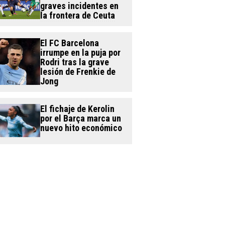
graves incidentes en
la frontera de Ceuta
El FC Barcelona
irrumpe en la puja por
Rodri tras la grave
lesión de Frenkie de
Jong
El fichaje de Kerolin
por el Barça marca un
nuevo hito económico