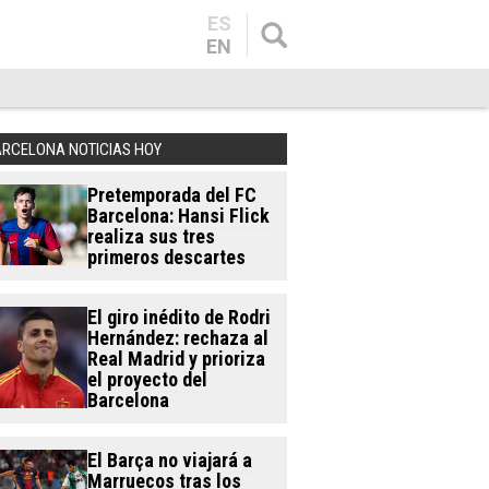
ES
EN
ARCELONA NOTICIAS HOY
Pretemporada del FC
Barcelona: Hansi Flick
realiza sus tres
primeros descartes
El giro inédito de Rodri
Hernández: rechaza al
Real Madrid y prioriza
el proyecto del
Barcelona
El Barça no viajará a
Marruecos tras los