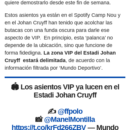
quiere demostrarlo desde este fin de semana.
Estos asientos ya están en el Spotify Camp Nou y
en el Johan Cruyff han tenido que acolchar las
butacas con una funda oscura para darle ese
aspecto de VIP. En principio, esta ‘palanca’ no
depende de la ubicación, sino que funcione de
forma fidedigna.
La zona VIP del Estadi Johan
Cruyff estará delimitada
, de acuerdo con la
información filtrada por ‘Mundo Deportivo’.
🏟️ Los asientos VIP ya lucen en el
Estadi Johan Cruyff
✍️
@ffpolo
📸
@ManelMontilla
https://t.co/krFd266ZBV
— Mundo