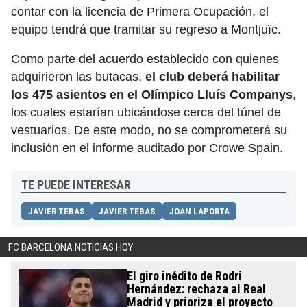
contar con la licencia de Primera Ocupación, el
equipo tendrá que tramitar su regreso a Montjuïc.
Como parte del acuerdo establecido con quienes
adquirieron las butacas,
el club deberá habilitar
los 475 asientos en el Olímpico Lluís Companys
,
los cuales estarían ubicándose cerca del túnel de
vestuarios. De este modo, no se comprometerá su
inclusión en el informe auditado por Crowe Spain.
TE PUEDE INTERESAR
JAVIER TEBAS
JAVIER TEBAS
JOAN LAPORTA
FC BARCELONA NOTICIAS HOY
El giro inédito de Rodri
Hernández: rechaza al Real
Madrid y prioriza el proyecto