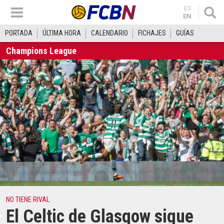
ES
EN
PORTADA
ÚLTIMA HORA
CALENDARIO
FICHAJES
GUÍAS
Champions League
NO TIENE RIVAL
El Celtic de Glasgow sigue