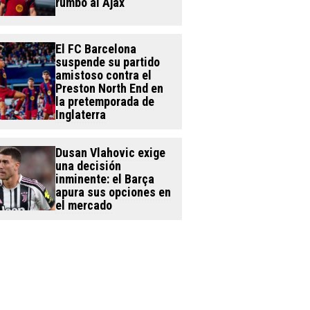
rumbo al Ajax
El FC Barcelona
suspende su partido
amistoso contra el
Preston North End en
la pretemporada de
Inglaterra
Dusan Vlahovic exige
una decisión
inminente: el Barça
apura sus opciones en
el mercado