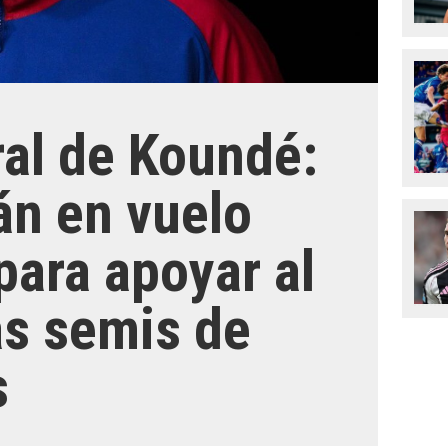
ral de Koundé:
lán en vuelo
para apoyar al
as semis de
s