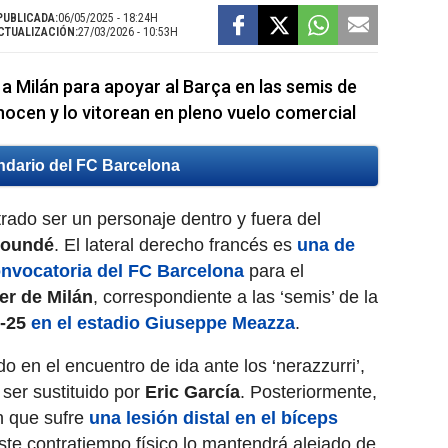
PUBLICADA:
06/05/2025 - 18:24H
CTUALIZACIÓN:
27/03/2026 - 10:53H
a Milán para apoyar al Barça en las semis de
ocen y lo vitorean en pleno vuelo comercial
ndario del FC Barcelona
rado ser un personaje dentro y fuera del
Koundé
. El lateral derecho francés es
una de
onvocatoria del FC Barcelona
para el
ter de Milán
,
correspondiente a las ‘semis’ de la
-25
en el estadio Giuseppe Meazza
.
o en el encuentro de ida ante los ‘nerazzurri’,
ser sustituido por
Eric García
.
Posteriormente,
n que sufre
una lesión distal en el bíceps
ste contratiempo físico lo mantendrá alejado de