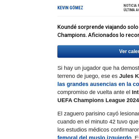
NOTICIA 
KEVIN GÓMEZ
ÚLTIMA A
Koundé sorprende viajando solo 
Champions. Aficionados lo recon
Ver cale
Si hay un jugador que ha demost
terreno de juego, ese es
Jules 
las grandes ausencias en la c
compromiso de vuelta ante el
In
UEFA Champions League 2024
El zaguero parisino cayó lesionad
cuando en el minuto 42 tuvo que 
los estudios médicos confirmaro
femoral del muslo izquierdo
. E