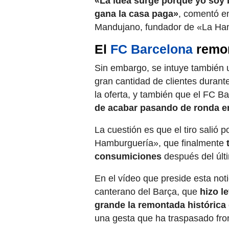
«La idea surge porque yo soy b
gana la casa paga»
, comentó e
Mandujano, fundador de «La Ha
El
FC Barcelona
remon
Sin embargo, se intuye también 
gran cantidad de clientes durante
la oferta, y también que el FC Ba
de acabar pasando de ronda 
La cuestión es que el tiro salió 
Hamburguería», que finalmente
consumiciones
después del últi
En el vídeo que preside esta not
canterano del Barça, que
hizo l
grande la remontada histórica
una gesta que ha traspasado fro