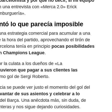
arcelonista y por qué no decir, si mi equipo
n una entrevista con «Merca 2.0» Erick
mburguería».
tó lo que parecía imposible
una estrategia comercial para acumular a una
 la hora del partido, aprovechando el tirón de
rcelona tenía en principio
pocas posibilidades
en Champions League
.
por la culata a los dueños de «La
tuvieron que pagar a sus clientes las
mo gol de Sergi Roberto.
icia se puede ver justo el momento del gol del
evantar de sus asientos y celebrar a lo
del Barça. Una anécdota más, sin duda, de
nteras y nos sigue dejando curiosidades.