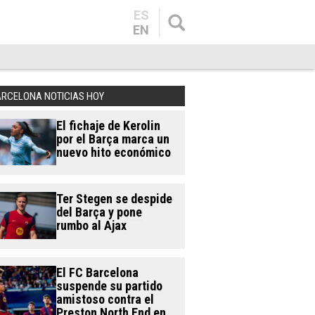
ES
EN
ARCELONA NOTICIAS HOY
El fichaje de Kerolin
por el Barça marca un
nuevo hito económico
Ter Stegen se despide
del Barça y pone
rumbo al Ajax
El FC Barcelona
suspende su partido
amistoso contra el
Preston North End en