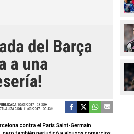
ada del Barça
na a una
sería!
PUBLICADA:
10/03/2017 - 23:38H
CTUALIZACIÓN:
11/03/2017 - 00:43H
celona contra el Paris Saint-Germain
s, pero también perjudicó a algunos comercios