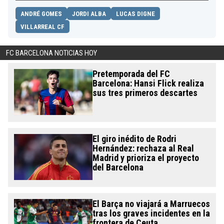
ANDRÉ GOMES
JORDI ALBA
LUCAS DIGNE
VILLARREAL CF
FC BARCELONA NOTICIAS HOY
Pretemporada del FC
Barcelona: Hansi Flick realiza
sus tres primeros descartes
El giro inédito de Rodri
Hernández: rechaza al Real
Madrid y prioriza el proyecto
del Barcelona
El Barça no viajará a Marruecos
tras los graves incidentes en la
frontera de Ceuta