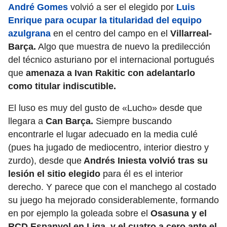
André Gomes
volvió a ser el elegido por
Luis
Enrique para ocupar la titularidad
del equipo
azulgrana
en el centro del campo en el
Villarreal-
Barça.
Algo que muestra de nuevo la predilección
del técnico asturiano por el internacional portugués
que
amenaza a Ivan Rakitic con adelantarlo
como titular indiscutible.
El luso es muy del gusto de «Lucho» desde que
llegara a
Can Barça.
Siempre buscando
encontrarle el lugar adecuado en la media culé
(pues ha jugado de mediocentro, interior diestro y
zurdo), desde que
Andrés Iniesta volvió tras su
lesión el sitio elegido
para él es el interior
derecho. Y parece que con el manchego al costado
su juego ha mejorado considerablemente, formando
en por ejemplo la goleada sobre el
Osasuna y el
RCD Espanyol en Liga, y el cuatro a cero ante el