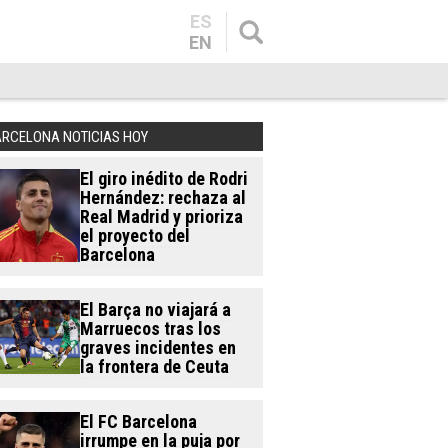
ES
EN
ARCELONA NOTICIAS HOY
El giro inédito de Rodri
Hernández: rechaza al
Real Madrid y prioriza
el proyecto del
Barcelona
El Barça no viajará a
Marruecos tras los
graves incidentes en
la frontera de Ceuta
El FC Barcelona
irrumpe en la puja por