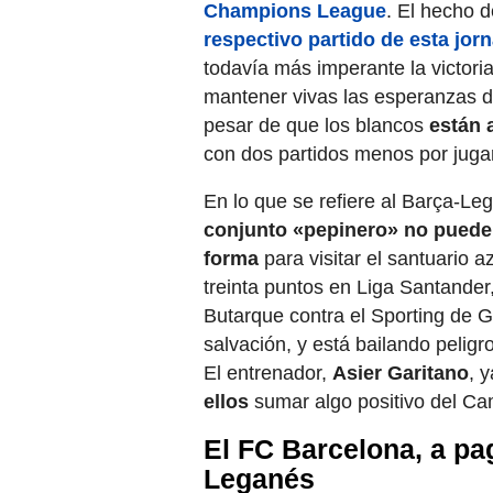
Champions League
. El hecho 
respectivo partido de esta jor
todavía más imperante la victor
mantener vivas las esperanzas de
pesar de que los blancos
están 
con dos partidos menos por jugar
En lo que se refiere al Barça-Le
conjunto «pepinero» no puede 
forma
para visitar el santuario 
treinta puntos en Liga Santande
Butarque contra el Sporting de Gij
salvación, y está bailando pelig
El entrenador,
Asier Garitano
, 
ellos
sumar algo positivo del Ca
El FC Barcelona, a pag
Leganés