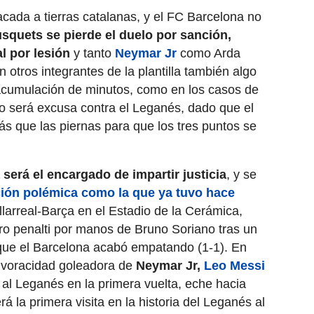
cada a tierras catalanas, y el FC Barcelona no
squets se pierde el duelo por sanción,
l por lesión
y tanto
Neymar Jr
como Arda
 otros integrantes de la plantilla también algo
acumulación de minutos, como en los casos de
o será excusa contra el Leganés, dado que el
s que las piernas para que los tres puntos se
 será el encargado de impartir justicia
, y se
ión polémica como la que ya tuvo hace
llarreal-Barça en el Estadio de la Cerámica,
ro penalti por manos de Bruno Soriano tras un
 que el Barcelona acabó empatando (1-1). En
a voracidad goleadora de
Neymar Jr,
Leo Messi
al Leganés en la primera vuelta, eche hacia
á la primera visita en la historia del Leganés al