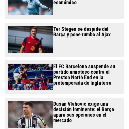
económico
Ter Stegen se despide del
Barça y pone rumbo al Ajax
El FC Barcelona suspende su
partido amistoso contra el
Preston North End en la
pretemporada de Inglaterra
Dusan Vlahovic exige una
decisión inminente: el Barça
apura sus opciones en el
mercado