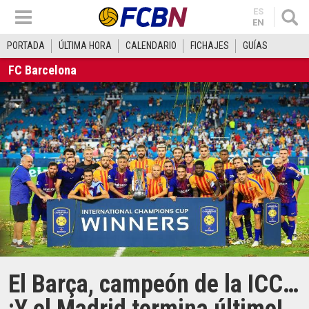
ES
EN
PORTADA
ÚLTIMA HORA
CALENDARIO
FICHAJES
GUÍAS
FC Barcelona
El Barça, campeón de la ICC…