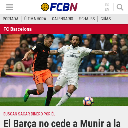
ES
EN
PORTADA
ÚLTIMA HORA
CALENDARIO
FICHAJES
GUÍAS
FC Barcelona
BUSCAN SACAR DINERO POR ÉL
El Barça no cede a Munir a la