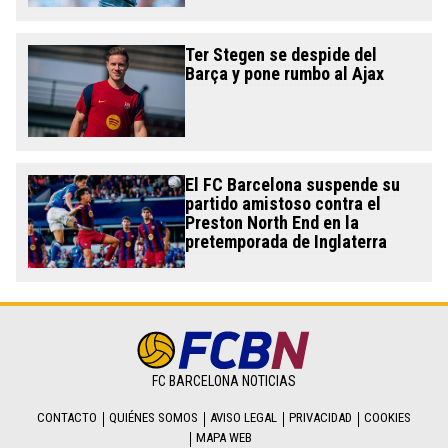
Ter Stegen se despide del
Barça y pone rumbo al Ajax
El FC Barcelona suspende su
partido amistoso contra el
Preston North End en la
pretemporada de Inglaterra
FC BARCELONA NOTICIAS
CONTACTO
QUIÉNES SOMOS
AVISO LEGAL
PRIVACIDAD
COOKIES
MAPA WEB