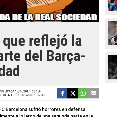
que reflejó la
rte del Barça-
edad
PUBLICADA:
15/04/2017 - 23:58H
CTUALIZACIÓN:
16/04/2017 - 02:30H
l FC Barcelona sufrió horrores en defensa
lmente a lo largo de una segunda parte en la