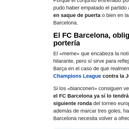
Porque el conjunto entrenado po
pudo haber empatado el partido 
en saque de puerta
o bien en l
Barcelona.
El FC Barcelona, oblig
portería
El «meme» que encabeza la notic
hilarante, pero sí sirve para refl
Barça en el caso de que realmen
Champions League
contra la 
Si los «bianconeri» consiguen ve
el FC Barcelona ya sí lo tendr
siguiente ronda
del torneo euro
además de marcar tres goles, hab
Barcelona necesita volver a ofre