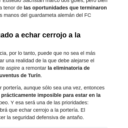
r Eusebio Sacristán marcó dos goles, pero bien
a tenor de
las oportunidades que terminaron
as manos del guardameta alemán del FC
ado a echar cerrojo a la
ia, por lo tanto, puede que no sea el más
ejar una realidad de la que debe alejarse el
te aspire a remontar
la eliminatoria de
Juventus de Turín
.
r portería, aunque sólo sea una vez, entonces
á prácticamente imposible para estar en la
peo. Y esa será una de las prioridades:
rá que echar cerrojo a la portería. El
cer la seguridad defensiva de antaño.