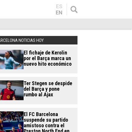
ES
EN
ARCELONA NOTICIAS HOY
El fichaje de Kerolin
por el Barça marca un
nuevo hito económico
Ter Stegen se despide
del Barça y pone
rumbo al Ajax
El FC Barcelona
suspende su partido
amistoso contra el
Preston North End en