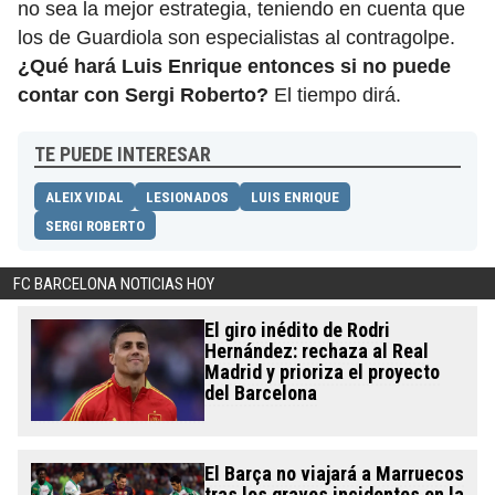
no sea la mejor estrategia, teniendo en cuenta que
los de Guardiola son especialistas al contragolpe.
¿Qué hará Luis Enrique entonces si no puede
contar con Sergi Roberto?
El tiempo dirá.
TE PUEDE INTERESAR
ALEIX VIDAL
LESIONADOS
LUIS ENRIQUE
SERGI ROBERTO
FC BARCELONA NOTICIAS HOY
El giro inédito de Rodri
Hernández: rechaza al Real
Madrid y prioriza el proyecto
del Barcelona
El Barça no viajará a Marruecos
tras los graves incidentes en la