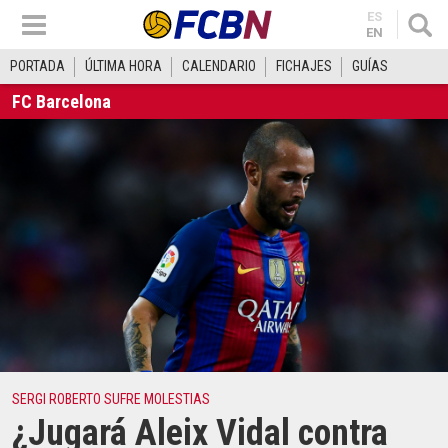
ES
EN
PORTADA
ÚLTIMA HORA
CALENDARIO
FICHAJES
GUÍAS
FC Barcelona
SERGI ROBERTO SUFRE MOLESTIAS
¿Jugará Aleix Vidal contra