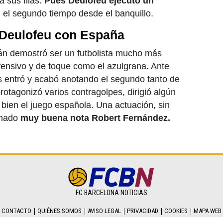
 sus filas.
Pues Deulofeu ejecutó un
el segundo tiempo desde el banquillo.
 Deulofeu con España
lán demostró ser un futbolista mucho más
fensivo y de toque como el azulgrana. Ante
s entró y acabó anotando el segundo tanto de
otagonizó varios contragolpes, dirigió algún
 bien el juego española. Una actuación, sin
omado
muy buena nota Robert Fernández.
FC BARCELONA NOTICIAS
CONTACTO
QUIÉNES SOMOS
AVISO LEGAL
PRIVACIDAD
COOKIES
MAPA WEB