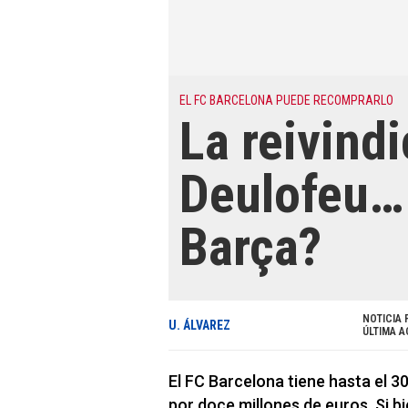
EL FC BARCELONA PUEDE RECOMPRARLO
La reivind
Deulofeu… 
Barça?
NOTICIA 
U. ÁLVAREZ
ÚLTIMA A
El FC Barcelona tiene hasta el 3
por doce millones de euros. Si b