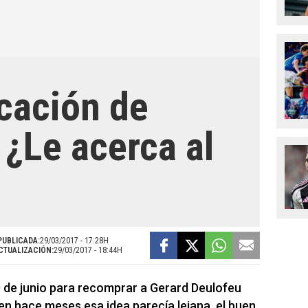
icación de
¿Le acerca al
PUBLICADA:
29/03/2017 - 17:28H
CTUALIZACIÓN:
29/03/2017 - 18:44H
0 de junio para recomprar a Gerard Deulofeu
ien hace meses esa idea parecía lejana, el buen