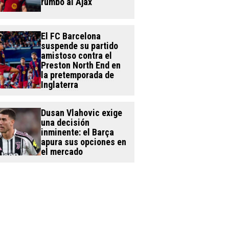
rumbo al Ajax
El FC Barcelona
suspende su partido
amistoso contra el
Preston North End en
la pretemporada de
Inglaterra
Dusan Vlahovic exige
una decisión
inminente: el Barça
apura sus opciones en
el mercado