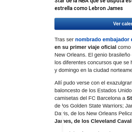
Star de la NBA que se disputa es
estrella como Lebron James
Ver cale
Tras ser
nombrado embajador 
en su primer viaje oficial
como r
New Orleans. El genio brasileño d
los diferentes concursos que se 
y domingo en la ciudad norteame
Allí pudo verse con el exazulgra
baloncesto de los Estados Unidos
camisetas del FC Barcelona a
S
de los Golden State Warriors; J
Davis, de los New Orleans Pelic
James, de los Cleveland Caval