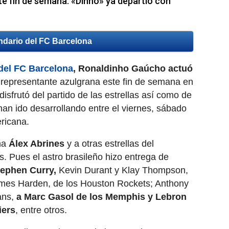
te fin de semana. «Dinho» ya departió con
ndario del FC Barcelona
del
FC Barcelona
, Ronaldinho Gaúcho actuó
epresentante azulgrana este fin de semana en
isfrutó del partido de las estrellas así como de
han ido desarrollando entre el viernes, sábado
ricana.
na
Álex Abrines
y a otras estrellas del
. Pues el astro brasileño hizo entrega de
tephen Curry,
Kevin Durant y Klay Thompson,
ames Harden, de los Houston Rockets; Anthony
ans,
a Marc Gasol de los Memphis y Lebron
iers
, entre otros.