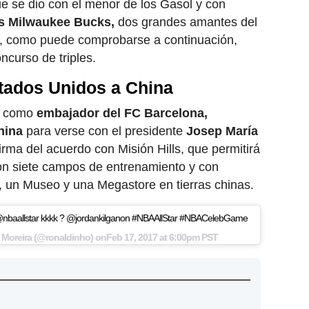
e se dio con el menor de los Gasol y con
s Milwaukee Bucks,
dos grandes amantes del
én, como puede comprobarse a continuación,
ncurso de triples.
stados Unidos a China
to como
embajador del FC Barcelona,
hina
para verse con el presidente
Josep María
 firma del acuerdo con Misión Hills, que permitirá
on siete campos de entrenamiento y con
, un Museo y una Megastore en tierras chinas.
@nbaallstar kkkk ? @jordankilganon #NBAAllStar #NBACelebGame
 Moreira (@ronaldinho) onFeb 17, 2017 at 6:00pm PST