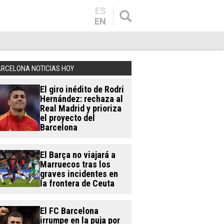
ES
EN
ARCELONA NOTICIAS HOY
El giro inédito de Rodri
Hernández: rechaza al
Real Madrid y prioriza
el proyecto del
Barcelona
El Barça no viajará a
Marruecos tras los
graves incidentes en
la frontera de Ceuta
El FC Barcelona
irrumpe en la puja por