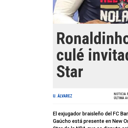
Ronaldinho,
culé invita
Star
NOTICIA 
U. ÁLVAREZ
ÚLTIMA A
El exjugador braisleño del FC B
Gaúcho está presente en New Or