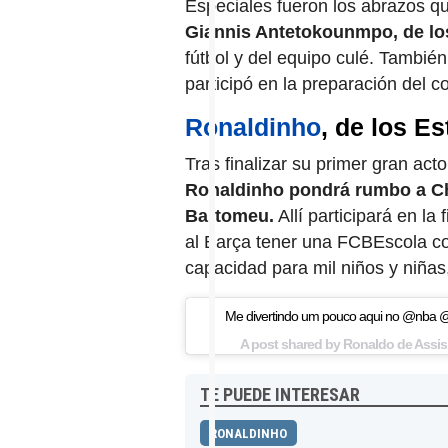
Especiales fueron los abrazos qu
Giannis Antetokounmpo, de lo
fútbol y del equipo culé. Tambi
participó en la preparación del co
Ronaldinho
, de los E
Tras finalizar su primer gran ac
Ronaldinho pondrá rumbo a C
Bartomeu.
Allí participará en la
al Barça tener una FCBEscola c
capacidad para mil niños y niñas
Me divertindo um pouco aqui no @nba 
A post shared by Ronaldo de Assis
TE PUEDE INTERESAR
RONALDINHO