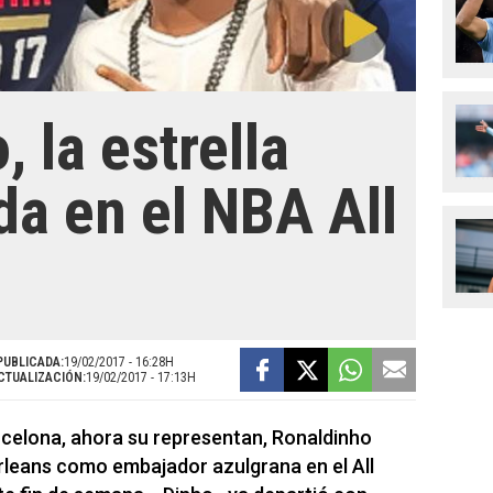
 la estrella
da en el NBA All
PUBLICADA:
19/02/2017 - 16:28H
CTUALIZACIÓN:
19/02/2017 - 17:13H
arcelona, ahora su representan, Ronaldinho
leans como embajador azulgrana en el All