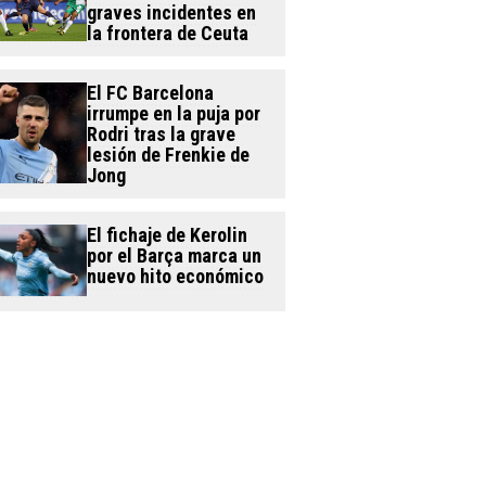
graves incidentes en
la frontera de Ceuta
El FC Barcelona
irrumpe en la puja por
Rodri tras la grave
lesión de Frenkie de
Jong
El fichaje de Kerolin
por el Barça marca un
nuevo hito económico