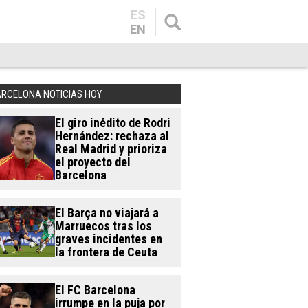
ES
EN
ARCELONA NOTICIAS HOY
El giro inédito de Rodri
Hernández: rechaza al
Real Madrid y prioriza
el proyecto del
Barcelona
El Barça no viajará a
Marruecos tras los
graves incidentes en
la frontera de Ceuta
El FC Barcelona
irrumpe en la puja por