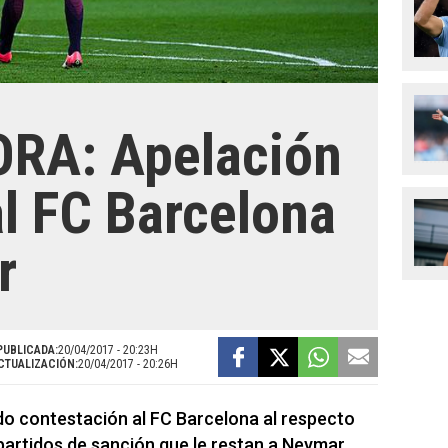
RA: Apelación
l FC Barcelona
r
PUBLICADA:
20/04/2017 - 20:23H
CTUALIZACIÓN:
20/04/2017 - 20:26H
do contestación al FC Barcelona al respecto
 partidos de sanción que le restan a Neymar