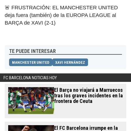
🚨 FRUSTRACIÓN: EL MANCHESTER UNITED
deja fuera (también) de la EUROPA LEAGUE al
BARÇA de XAVI (2-1)
TE PUEDE INTERESAR
MANCHESTER UNITED
XAVI HERNÁNDEZ
FC BARCELONA NOTICIAS HOY
El Barça no viajará a Marruecos
tras los graves incidentes en la
frontera de Ceuta
El FC Barcelona irrumpe en la