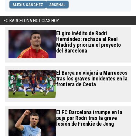
ALEXIS SÁNCHEZ
ARSENAL
FC BARCELONA NOTICIAS HOY
El giro inédito de Rodri
Hernández: rechaza al Real
Madrid y prioriza el proyecto
del Barcelona
El Barça no viajará a Marruecos
tras los graves incidentes en la
frontera de Ceuta
El FC Barcelona irrumpe en la
puja por Rodri tras la grave
lesión de Frenkie de Jong