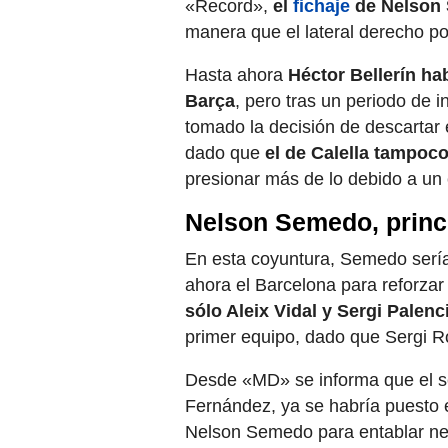
«Record»,
el
fichaje
de Nelson 
manera que el lateral derecho po
Hasta ahora
Héctor Bellerín ha
Barça
, pero tras un periodo de 
tomado la decisión de descartar e
dado que
el de Calella tampoco
presionar más de lo debido a un
Nelson Semedo, princi
En esta coyuntura, Semedo sería 
ahora el Barcelona para reforzar 
sólo Aleix Vidal y Sergi Palen
primer equipo, dado que Sergi R
Desde «MD» se informa que el se
Fernández, ya se habría puesto 
Nelson Semedo para entablar neg