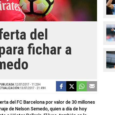
erta del
para fichar a
medo
PUBLICADA:
12/07/2017 - 11:23H
CTUALIZACIÓN:
13/07/2017 - 21:49H
erta del FC Barcelona por valor de 30 millones
chaje de Nelson Semedo, quien a día de hoy