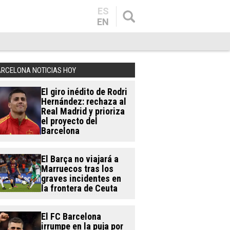
ES
EN
ARCELONA NOTICIAS HOY
El giro inédito de Rodri
Hernández: rechaza al
Real Madrid y prioriza
el proyecto del
Barcelona
El Barça no viajará a
Marruecos tras los
graves incidentes en
la frontera de Ceuta
El FC Barcelona
irrumpe en la puja por