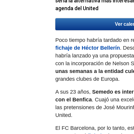
sería la alternativa más interesan
agenda del United
Ver cale
Poco tiempo habría tardado en r
fichaje de Héctor Bellerín
. Des
habría lanzado ya una propuesta
con la incorporación de Nelson 
unas semanas a la entidad cul
grandes clubes de Europa.
A sus 23 años,
Semedo es intern
con el Benfica
. Cuajó una exce
las pretensiones de José Mourin
United.
El FC Barcelona, por lo tanto, est