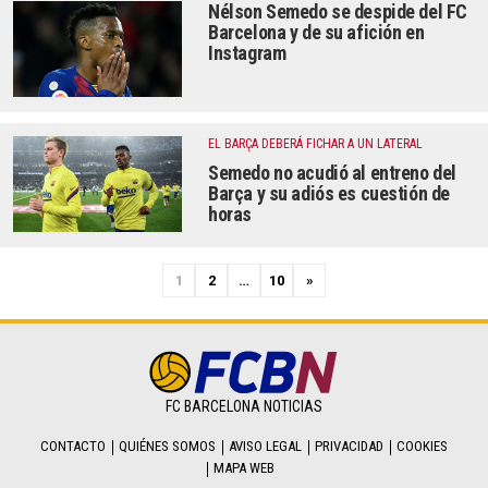
Nélson Semedo se despide del FC
Barcelona y de su afición en
Instagram
EL BARÇA DEBERÁ FICHAR A UN LATERAL
Semedo no acudió al entreno del
Barça y su adiós es cuestión de
horas
N
1
2
…
10
»
e
x
t
FC BARCELONA NOTICIAS
CONTACTO
QUIÉNES SOMOS
AVISO LEGAL
PRIVACIDAD
COOKIES
MAPA WEB