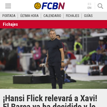
ES
EN
PORTADA
ÚLTIMA HORA
CALENDARIO
FICHAJES
GUÍAS
Fichajes
¡Hansi Flick relevará a Xavi!