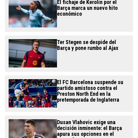
El fichaje de Kerolin por el
Barça marca un nuevo hito
económico
Ter Stegen se despide del
Barça y pone rumbo al Ajax
El FC Barcelona suspende su
partido amistoso contra el
Preston North End en la
pretemporada de Inglaterra
Dusan Vlahovic exige una
decisión inminente: el Barça
apura sus opciones en el