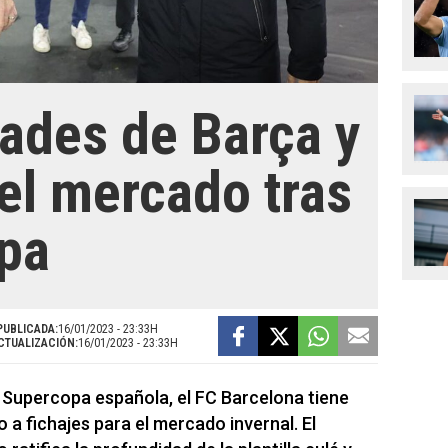
dades de Barça y
el mercado tras
pa
PUBLICADA:
16/01/2023 - 23:33H
CTUALIZACIÓN:
16/01/2023 - 23:33H
a Supercopa española, el FC Barcelona tiene
a fichajes para el mercado invernal. El