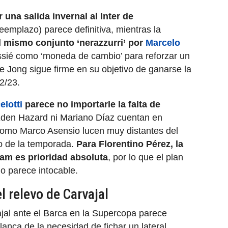
una salida invernal al Inter de
eemplazo) parece definitiva, mientras la
l mismo conjunto ‘nerazzurri’ por
Marcelo
ssié como ‘moneda de cambio’ para reforzar un
 Jong sigue firme en su objetivo de ganarse la
22/23.
elotti
parece no importarle la falta de
Eden Hazard ni Mariano Díaz cuentan en
como Marco Asensio lucen muy distantes del
mo de la temporada.
Para Florentino Pérez, la
am es prioridad absoluta
, por lo que el plan
no parece intocable.
l relevo de Carvajal
jal ante el Barca en la Supercopa parece
lanca de la necesidad de fichar un lateral