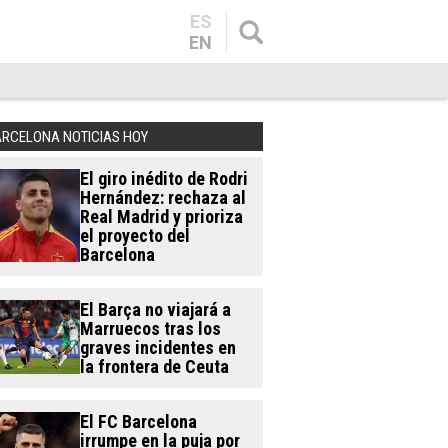
ES
EN
ARCELONA NOTICIAS HOY
El giro inédito de Rodri
Hernández: rechaza al
Real Madrid y prioriza
el proyecto del
Barcelona
El Barça no viajará a
Marruecos tras los
graves incidentes en
la frontera de Ceuta
El FC Barcelona
irrumpe en la puja por