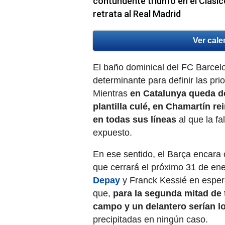
contundente triunfo en el Clásico 
retrata al Real Madrid
Ver cale
El baño dominical del FC Barcel
determinante para definir las pri
Mientras
en Catalunya queda de
plantilla culé, en Chamartín r
en todas sus líneas
al que la fa
expuesto.
En ese sentido, el Barça encara 
que cerrará el próximo 31 de ene
Depay
y Franck Kessié en espera,
que,
para la segunda mitad de 
campo y un delantero serían lo
precipitadas en ningún caso.