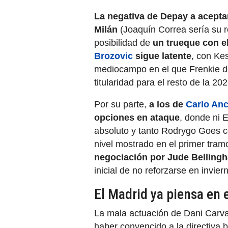
La negativa de Depay a aceptar 
Milán
(Joaquín Correa sería su r
posibilidad de
un trueque con e
Brozovic
sigue latente
, con Ke
mediocampo en el que Frenkie de
titularidad para el resto de la 20
Por su parte,
a los de
Carlo Anc
opciones en ataque
, donde ni 
absoluto y tanto Rodrygo Goes 
nivel mostrado en el primer tra
negociación por Jude Bellingh
inicial de no reforzarse en invier
El Madrid ya piensa en e
La mala actuación de Dani Carva
haber convencido a la directiva b