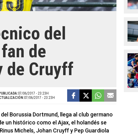
écnico del
fan de
y de Cruyff
PUBLICADA:
07/06/2017 - 23:23H
CTUALIZACIÓN:
07/06/2017 - 23:23H
 del Borussia Dortmund, llega al club germano
de un histórico como el Ajax, el holandés se
 Rinus Michels, Johan Cruyff y Pep Guardiola