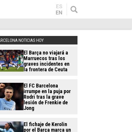
ES
EN
ARCELONA NOTICIAS HOY
El Barça no viajará a
Marruecos tras los
graves incidentes en
la frontera de Ceuta
El FC Barcelona
irrumpe en la puja por
Rodri tras la grave
lesión de Frenkie de
Jong
El fichaje de Kerolin
por el Barça marca un