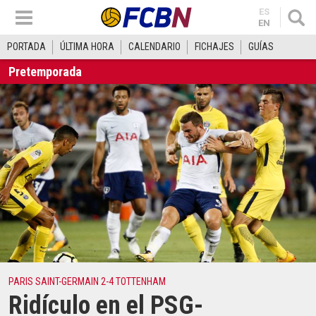
ES
EN
PORTADA
ÚLTIMA HORA
CALENDARIO
FICHAJES
GUÍAS
Pretemporada
PARIS SAINT-GERMAIN 2-4 TOTTENHAM
Ridículo en el PSG-