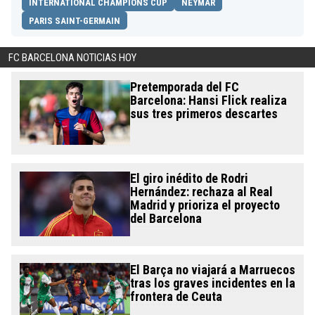
INTERNATIONAL CHAMPIONS CUP
NEYMAR
PARIS SAINT-GERMAIN
FC BARCELONA NOTICIAS HOY
Pretemporada del FC
Barcelona: Hansi Flick realiza
sus tres primeros descartes
El giro inédito de Rodri
Hernández: rechaza al Real
Madrid y prioriza el proyecto
del Barcelona
El Barça no viajará a Marruecos
tras los graves incidentes en la
frontera de Ceuta