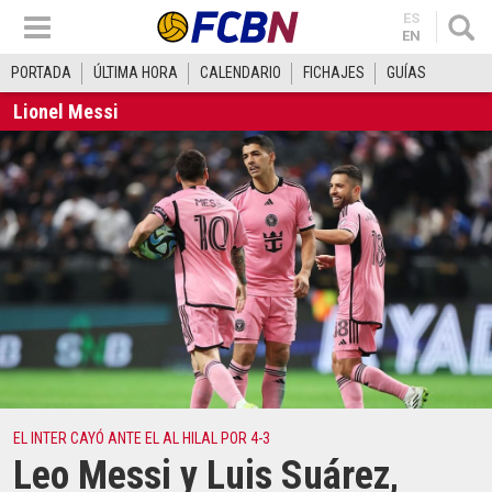
ES
EN
PORTADA
ÚLTIMA HORA
CALENDARIO
FICHAJES
GUÍAS
Lionel Messi
EL INTER CAYÓ ANTE EL AL HILAL POR 4-3
Leo Messi y Luis Suárez,