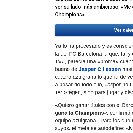
ver su lado más ambicioso: «Me g
Champions»
Ver cale
Ya lo ha procesado y es conscien
la del FC Barcelona la que, tal 
TV», parecía una «broma» cuando
bueno de
Jasper Cillessen
hasta
cuadro azulgrana lo quería de v
a pesar de todo ello, Jasper no f
Ter Stegen, sino para jugar y dis
«Quiero ganar títulos con el Bar
gana la Champions
«, confirmó 
equipo azulgrana. Para los que 
suyos. el meta se autodefine: «
N