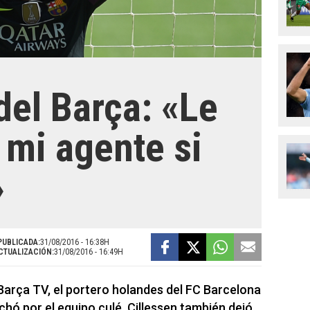
del Barça: «Le
 mi agente si
»
PUBLICADA:
31/08/2016 - 16:38H
CTUALIZACIÓN:
31/08/2016 - 16:49H
Barça TV, el portero holandes del FC Barcelona
chó por el equipo culé. Cillessen también dejó