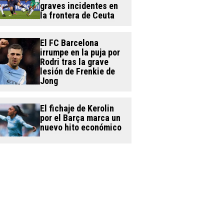
graves incidentes en
la frontera de Ceuta
El FC Barcelona
irrumpe en la puja por
Rodri tras la grave
lesión de Frenkie de
Jong
El fichaje de Kerolin
por el Barça marca un
nuevo hito económico