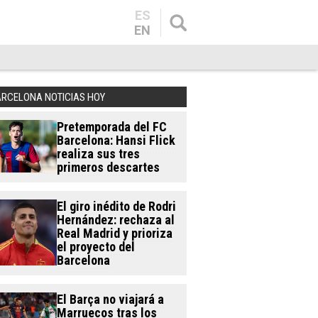
ES
EN
ARCELONA NOTICIAS HOY
Pretemporada del FC
Barcelona: Hansi Flick
realiza sus tres
primeros descartes
El giro inédito de Rodri
Hernández: rechaza al
Real Madrid y prioriza
el proyecto del
Barcelona
El Barça no viajará a
Marruecos tras los