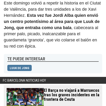
Este domingo volvió a repetir la historia en el Ciutat
de València, para dar tres unidades a los de Xavi
Hernández.
Esta vez fue Jordi Alba quien envió
un centro potentísimo al área para que Luuk de
Jong, que entraba como una bala
, cabeceara al
primer palo, picado, inalcanzable para el
guardameta ‘granota’, que vio colarse el balón en
su red con épica.
TE PUEDE INTERESAR
LUUK DE JONG
FC BARCELONA NOTICIAS HOY
El Barça no viajará a Marruecos
tras los graves incidentes en la
frontera de Ceuta