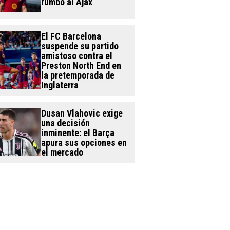
rumbo al Ajax
El FC Barcelona
suspende su partido
amistoso contra el
Preston North End en
la pretemporada de
Inglaterra
Dusan Vlahovic exige
una decisión
inminente: el Barça
apura sus opciones en
el mercado