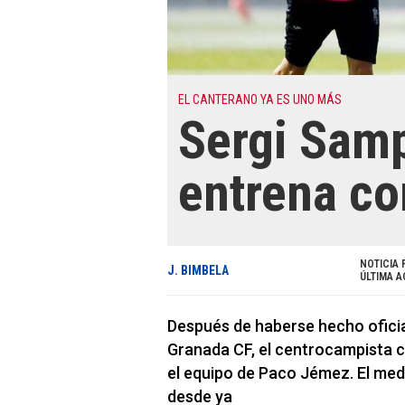
EL CANTERANO YA ES UNO MÁS
Sergi Samp
entrena co
NOTICIA 
J. BIMBELA
ÚLTIMA A
Después de haberse hecho oficial
Granada CF, el centrocampista 
el equipo de Paco Jémez. El med
desde ya