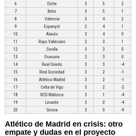
6
Elche
3
5
2
7
Betis
3
5
1
8
Valencia
3
4
2
9
Espanyol
2
4
1
10
Alavés
3
4
0
11
Rayo Vallecano
2
3
1
12
Sevilla
3
3
0
13
Osasuna
2
3
0
14
Real Oviedo
3
3
-4
15
Real Sociedad
3
2
-1
16
Atlético Madrid
3
2
-1
17
Celta de Vigo
3
2
-2
18
RCD Mallorca
3
1
-4
19
Levante
3
0
-4
20
Girona
3
0
-9
Atlético de Madrid en crisis: otro
empate y dudas en el proyecto