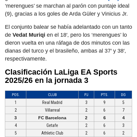
‘merengues’ se marchan al parón con puntaje ideal
(9), gracias a los goles de Arda Güler y Vinicius Jr.
El conjunto balear se había adelantado con un tanto
de
Vedat Muriqi
en el 18′, pero los ‘merengues’ lo
dieron vuelta en una ráfaga de dos minutos con las
dianas del turco y el brasileño, ambas al 37′ y 38′,
respectivamente.
Clasificación LaLiga EA Sports
2025/26 en la jornada 3
POS.
CLUB
PJ
PTS.
DG
1
Real Madrid
3
9
5
2
Villarreal
2
6
7
3
FC Barcelona
2
6
4
4
Getafe
2
6
3
5
Athletic Club
2
6
2