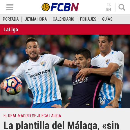
ES
EN
PORTADA
ÚLTIMA HORA
CALENDARIO
FICHAJES
GUÍAS
LaLiga
EL REAL MADRID SE JUEGA LALIGA
La plantilla del Málaga, «sin