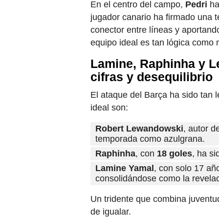
En el centro del campo,
Pedri
ha 
jugador canario ha firmado una 
conector entre líneas y aportando
equipo ideal es tan lógica como 
Lamine, Raphinha y L
cifras y desequilibrio
El ataque del Barça ha sido tan l
ideal son:
Robert Lewandowski
, autor d
temporada como azulgrana.
Raphinha
, con
18 goles
, ha s
Lamine Yamal
, con solo 17 añ
consolidándose como la revelac
Un tridente que combina juventud,
de igualar.