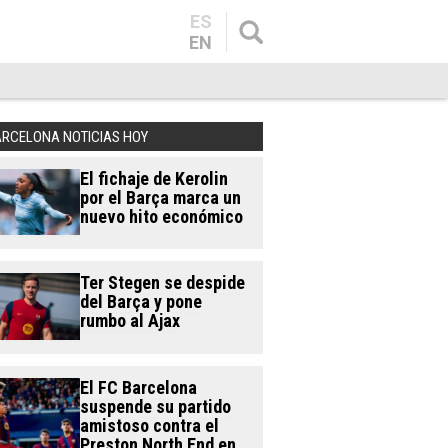
ES
EN
ARCELONA NOTICIAS HOY
El fichaje de Kerolin
por el Barça marca un
nuevo hito económico
Ter Stegen se despide
del Barça y pone
rumbo al Ajax
El FC Barcelona
suspende su partido
amistoso contra el
Preston North End en