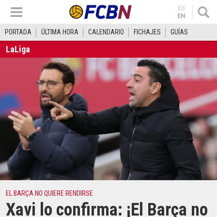
ES
EN
PORTADA
ÚLTIMA HORA
CALENDARIO
FICHAJES
GUÍAS
LaLiga
EL BARÇA NO QUIERE RENDIRSE
Xavi lo confirma: ¡El Barça no