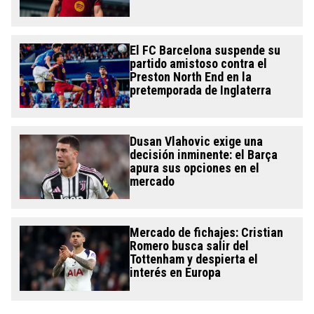
El FC Barcelona suspende su
partido amistoso contra el
Preston North End en la
pretemporada de Inglaterra
Dusan Vlahovic exige una
decisión inminente: el Barça
apura sus opciones en el
mercado
Mercado de fichajes: Cristian
Romero busca salir del
Tottenham y despierta el
interés en Europa