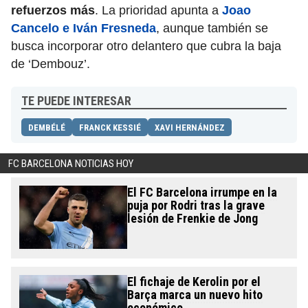
refuerzos más
. La prioridad apunta a
Joao
Cancelo e Iván Fresneda
, aunque también se
busca incorporar otro delantero que cubra la baja
de ‘Dembouz’.
TE PUEDE INTERESAR
DEMBÉLÉ
FRANCK KESSIÉ
XAVI HERNÁNDEZ
FC BARCELONA NOTICIAS HOY
El FC Barcelona irrumpe en la
puja por Rodri tras la grave
lesión de Frenkie de Jong
El fichaje de Kerolin por el
Barça marca un nuevo hito
económico