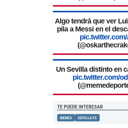
Algo tendrá que ver Lu
pila a Messi en el des
pic.twitter.co
(@oskarthecrak
Un Sevilla distinto en 
pic.twitter.com/
(@memedeport
TE PUEDE INTERESAR
MEMES
SEVILLA FC