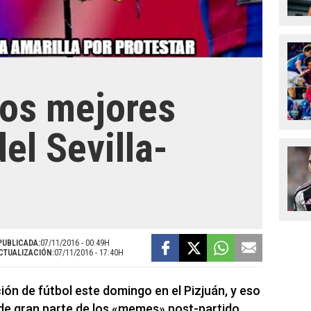
los mejores
l Sevilla-
PUBLICADA:
07/11/2016 - 00:49H
CTUALIZACIÓN:
07/11/2016 - 17:40H
ión de fútbol este domingo en el Pizjuán, y eso
a de gran parte de los «memes» post-partido,