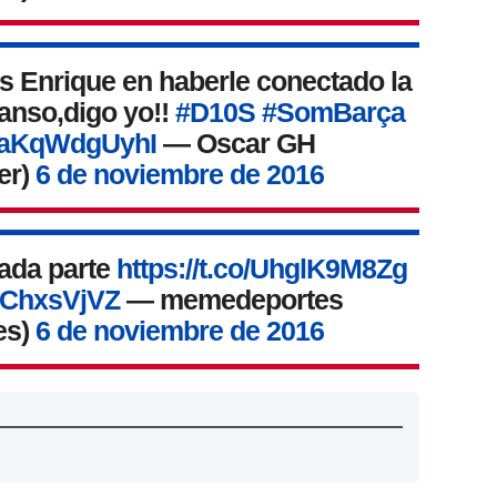
is Enrique en haberle conectado la
canso,digo yo!!
#D10S
#SomBarça
m/aKqWdgUyhI
— Oscar GH
er)
6 de noviembre de 2016
cada parte
https://t.co/UhglK9M8Zg
odChxsVjVZ
— memedeportes
es)
6 de noviembre de 2016