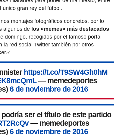
» hilarantes para poner de manifiesto, entre
 único gran rey del fútbol.
os montajes fotográficos concretos, por lo
s algunos de
los «memes» más destacados
e domingo, recogidos por el famoso portal
a red social Twitter también por otros
er»:
nnister
https://t.co/T9SW4Gh0hM
NsEK8mcQmL
— memedeportes
es)
6 de noviembre de 2016
odría ser el título de este partido
yRT2RcQv
— memedeportes
es)
6 de noviembre de 2016