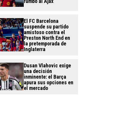
rumbo al Ajax
El FC Barcelona
suspende su partido
amistoso contra el
Preston North End en
la pretemporada de
Inglaterra
Dusan Vlahovic exige
una decisión
inminente: el Barça
apura sus opciones en
el mercado