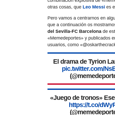
combinación explosiva de «memes
otras cosas, que
Leo Messi
es el
Pero vamos a centrarnos en algun
que a continuación os mostramo
del Sevilla-FC Barcelona
de est
«Memedeportes» y publicados en l
usuarios, como «@oskarthecrack
El drama de Tyrion La
pic.twitter.com/
(@memedeport
«Juego de tronos» Ese p
https://t.co/dW
(@memedeport