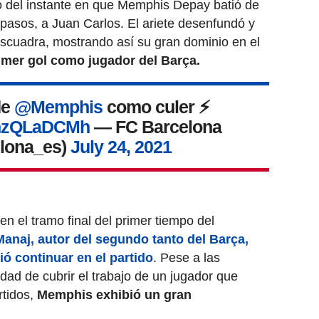
go del instante en que Memphis Depay batió de
pasos, a Juan Carlos. El ariete desenfundó y
escuadra, mostrando así su gran dominio en el
imer gol como jugador del Barça.
de
@Memphis
como culer ⚡
/HnzQLaDCMh
— FC Barcelona
lona_es)
July 24, 2021
n el tramo final del primer tiempo del
anaj, autor del segundo tanto del Barça,
ió continuar en el partido
. Pese a las
idad de cubrir el trabajo de un jugador que
rtidos,
Memphis exhibió un gran