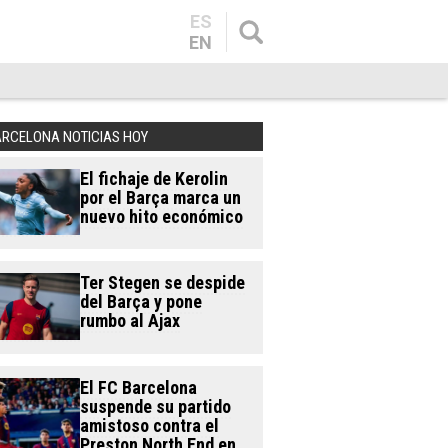
ES
EN
ARCELONA NOTICIAS HOY
El fichaje de Kerolin
por el Barça marca un
nuevo hito económico
Ter Stegen se despide
del Barça y pone
rumbo al Ajax
El FC Barcelona
suspende su partido
amistoso contra el
Preston North End en