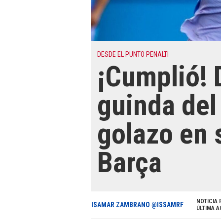
DESDE EL PUNTO PENALTI
¡Cumplió! 
guinda del
golazo en 
Barça
NOTICIA 
ISAMAR ZAMBRANO @ISSAMRF
ÚLTIMA A