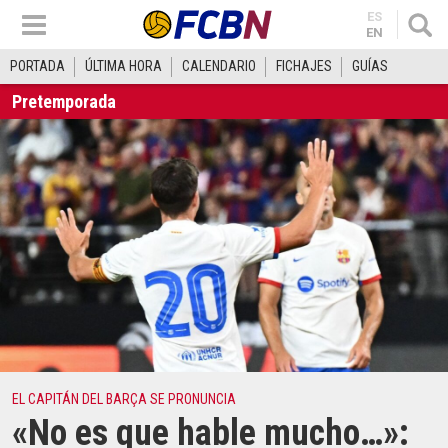
ES
EN
PORTADA
ÚLTIMA HORA
CALENDARIO
FICHAJES
GUÍAS
Pretemporada
EL CAPITÁN DEL BARÇA SE PRONUNCIA
«No es que hable mucho…»: