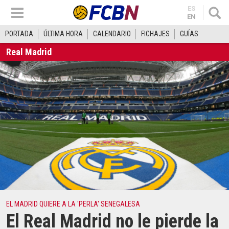
ES
EN
PORTADA
ÚLTIMA HORA
CALENDARIO
FICHAJES
GUÍAS
Real Madrid
EL MADRID QUIERE A LA 'PERLA' SENEGALESA
El Real Madrid no le pierde la