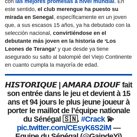
con
las mejores promesas a nivel mundial
. En
este sentido,
el club merengue ha puesto su
mirada en Senegal
, específicamente en un joven
que, a sus escasos 15 años, ya ha debutado con la
selección nacional,
convirtiéndose en el
debutante más joven en la historia de ‘Los
Leones de Teranga’
y que desde ya tiene
asegurado su salto al balompié del Viejo Continente
en cuanto cumpla la mayoría de edad.
𝙃𝙄𝙎𝙏𝙊𝙍𝙄𝙌𝙐𝙀 | 𝘼𝙈𝘼𝙍𝘼 𝘿𝙄𝙊𝙐𝙁 fait
son entrée dans le jeu et devient à 15
ans et 94 jours le plus jeune joueur à
porter le maillot de l’équipe nationale
du Sénégal 🇸🇳.
#Crack
💫
pic.twitter.com/CEsyK6S2iM
—
Equipe du Sénégal (@GaindeYi)