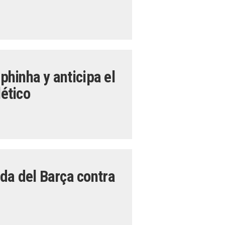
aphinha y anticipa el
lético
da del Barça contra