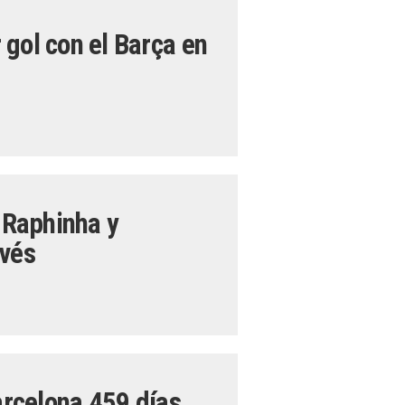
gol con el Barça en
, Raphinha y
avés
Barcelona 459 días