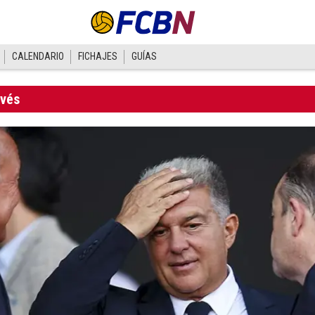
CALENDARIO
FICHAJES
GUÍAS
avés