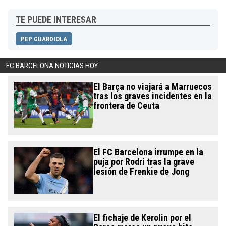
TE PUEDE INTERESAR
PEP GUARDIOLA
FC BARCELONA NOTICIAS HOY
El Barça no viajará a Marruecos
tras los graves incidentes en la
frontera de Ceuta
El FC Barcelona irrumpe en la
puja por Rodri tras la grave
lesión de Frenkie de Jong
El fichaje de Kerolin por el