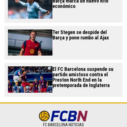
Barça marca un nuevo hito
económico
Ter Stegen se despide del
Barça y pone rumbo al Ajax
El FC Barcelona suspende su
partido amistoso contra el
Preston North End en la
pretemporada de Inglaterra
FC BARCELONA NOTICIAS